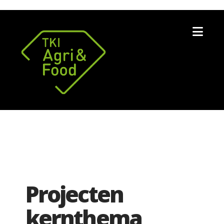
Nav
Projecten
kernthema