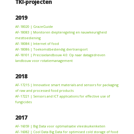
TKI-projecten
2019
AF-18020 | GrazeGuide
AF-18083 | Monitoren diepteregeling en nauwkeurigheid
mesttoediening
AF-18084 | Internet of food
AF-18086 | Toekomstbestendig diertransport
AF-18101 | Precisielandbouw 4.0: Op naar datagedreven
landbouw voor rotatiemanagement
2018
AF-17215 | Innovative smart materials and sensors for packaging
of raw and processed food products
AF-17221 | Sensors and ICT applications for effective use of
fungicides
2017
AF-16059 | Big Data voor optimalisatie vleeskuikenketen
AF-16082 | Cool Data Big Data for optimised cold storage of food