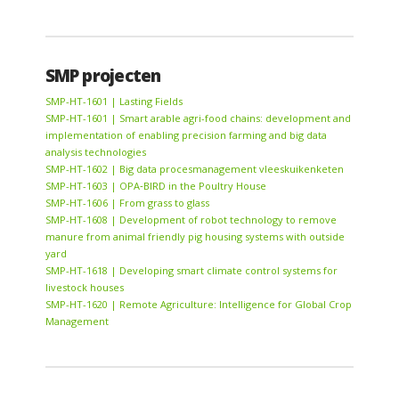
SMP projecten
SMP-HT-1601 | Lasting Fields
SMP-HT-1601 | Smart arable agri-food chains: development and
implementation of enabling precision farming and big data
analysis technologies
SMP-HT-1602 | Big data procesmanagement vleeskuikenketen
SMP-HT-1603 | OPA‐BIRD in the Poultry House
SMP-HT-1606 | From grass to glass
SMP-HT-1608 | Development of robot technology to remove
manure from animal friendly pig housing systems with outside
yard
SMP-HT-1618 | Developing smart climate control systems for
livestock houses
SMP-HT-1620 | Remote Agriculture: Intelligence for Global Crop
Management