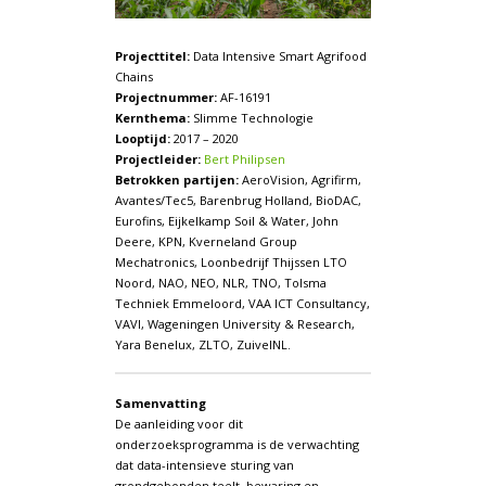
Projecttitel:
Data Intensive Smart Agrifood
Chains
Projectnummer:
AF-16191
Kernthema:
Slimme Technologie
Looptijd:
2017 – 2020
Projectleider:
Bert Philipsen
Betrokken partijen:
AeroVision, Agrifirm,
Avantes/Tec5, Barenbrug Holland, BioDAC,
Eurofins, Eijkelkamp Soil & Water, John
Deere, KPN, Kverneland Group
Mechatronics, Loonbedrijf Thijssen LTO
Noord, NAO, NEO, NLR, TNO, Tolsma
Techniek Emmeloord, VAA ICT Consultancy,
VAVI, Wageningen University & Research,
Yara Benelux, ZLTO, ZuivelNL.
Samenvatting
De aanleiding voor dit
onderzoeksprogramma is de verwachting
dat data-intensieve sturing van
grondgebonden teelt, bewaring en