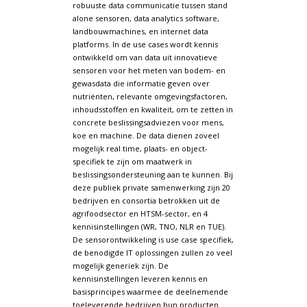
robuuste data communicatie tussen stand
alone sensoren, data analytics software,
landbouwmachines, en internet data
platforms. In de use cases wordt kennis
ontwikkeld om van data uit innovatieve
sensoren voor het meten van bodem- en
gewasdata die informatie geven over
nutriënten, relevante omgevingsfactoren,
inhoudsstoffen en kwaliteit, om te zetten in
concrete beslissingsadviezen voor mens,
koe en machine. De data dienen zoveel
mogelijk real time, plaats- en object-
specifiek te zijn om maatwerk in
beslissingsondersteuning aan te kunnen. Bij
deze publiek private samenwerking zijn 20
bedrijven en consortia betrokken uit de
agrifoodsector en HTSM-sector, en 4
kennisinstellingen (WR, TNO, NLR en TUE).
De sensorontwikkeling is use case specifiek,
de benodigde IT oplossingen zullen zo veel
mogelijk generiek zijn. De
kennisinstellingen leveren kennis en
basisprincipes waarmee de deelnemende
toeleverende bedrijven hun producten