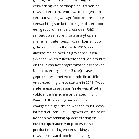
verwerking van aardappelen, granen en
ruwvoeders aanzienlijk zal bijdragen aan
verduurzaming van agrifood ketens, en de
verwachting van ketenpartijen dat er door
een gecoördineerde cross over R&D
aanpak op sensoren, data analytics en IT
sneller en beter beschikbaar komen voor
gebruik in de landbouw. In 2016 is er
diverse malen overleg gevoerd tussen
akkerbouw- en zuivelketenpartijen om nut
en focus van het programma te bespreken.
Uit die overleggen zijn 3 use(r) cases
geprioriteerd met voldoende financiële
ondersteuning om te starten in 2016. Twee
andere use cases staan ‘in de wacht’ tot er
voldoende financiële ondersteuning is.
Vanuit TUE is een generiek project
voorgesteld gericht op wensen m.b.t. data-
infrastructuren. De 3 uitgewerkte use cases
hebben betrekking op verbetering en
inzichtelijk maken van processen voor
productie, opslag en verwerking van
ruwvoer en aardappelen, op veilige en