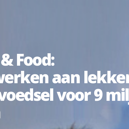
 & Food:
rken aan lekker, 
voedsel voor 9 mil
n