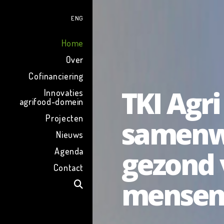
ENG
Home
Over
Cofinanciering
TKI Agri
Innovaties
agrifood-domein
Projecten
samenwe
Nieuws
gezond 
Agenda
Contact
mense