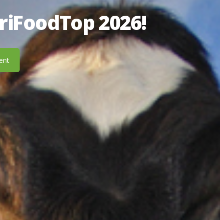
riFoodTop 2026!
ent