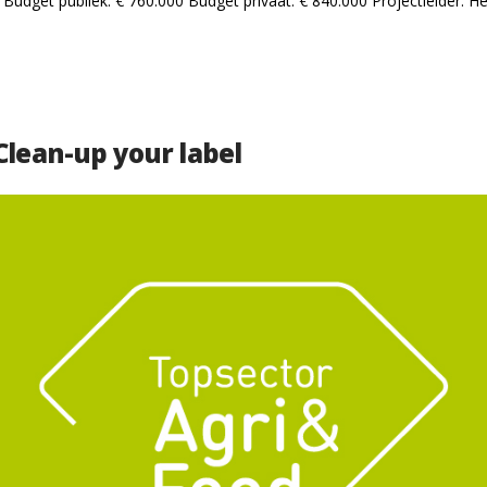
 Budget publiek: € 760.000 Budget privaat: € 840.000 Projectleider: H
Clean-up your label