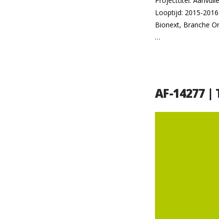
Projecttitel: Aanv
Looptijd: 2015-2016 
Bionext, Branche O
…
AF-14277 |