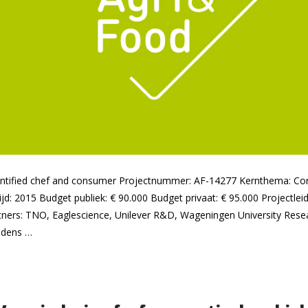
quantified chef and consumer Projectnummer: AF-14277 Kernthema: C
jd: 2015 Budget publiek: € 90.000 Budget privaat: € 95.000 Projectlei
tners: TNO, Eaglescience, Unilever R&D, Wageningen University Res
ijdens …