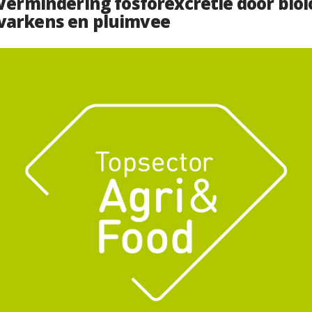
 Vermindering fosforexcretie door biol
varkens en pluimvee