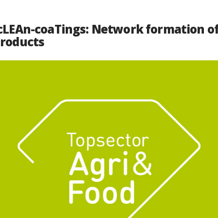
 cLEAn-coaTings: Network formation of
products