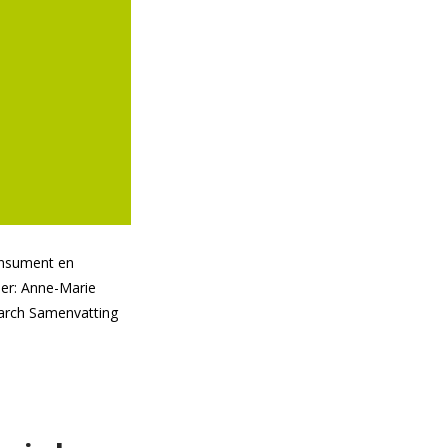
onsument en
der: Anne-Marie
earch Samenvatting