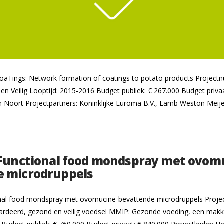
-coaTings: Network formation of coatings to potato products Projec
n Veilig Looptijd: 2015-2016 Budget publiek: € 267.000 Budget priva
ijn Noort Projectpartners: Koninklijke Euroma B.V., Lamb Weston Meij
 Functional food mondspray met ovom
e microdruppels
tional food mondspray met ovomucine-bevattende microdruppels Proj
rdeerd, gezond en veilig voedsel MMIP: Gezonde voeding, een makke