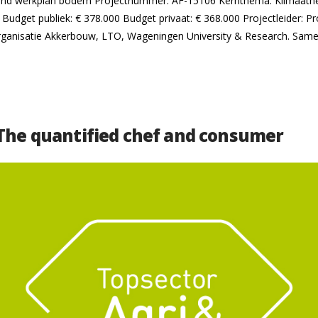
ullend werkplan bodem Projectnummer: AF-15106 Kernthema: Klimaatne
Budget publiek: € 378.000 Budget privaat: € 368.000 Projectleider: Pr
rganisatie Akkerbouw, LTO, Wageningen University & Research. Sam
 The quantified chef and consumer