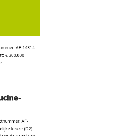
tnummer: AF-14314
at: € 300.000
er …
ucine-
ectnummer: AF-
lijke keuze (D2)