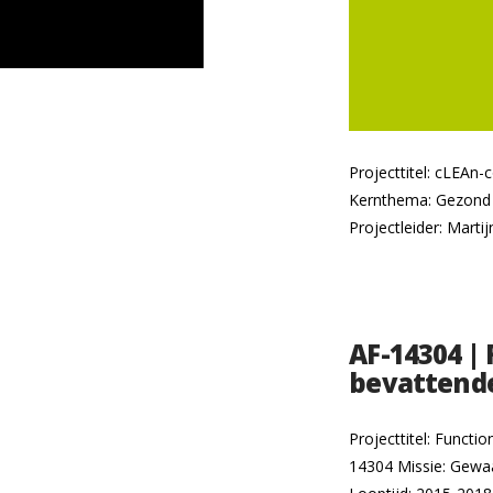
Projecttitel: cLEAn
Kernthema: Gezond e
Projectleider: Mart
AF-14304 |
bevattend
Projecttitel: Func
14304 Missie: Gewaa