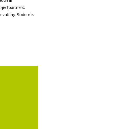
utraal
ojectpartners:
envatting Bodem is