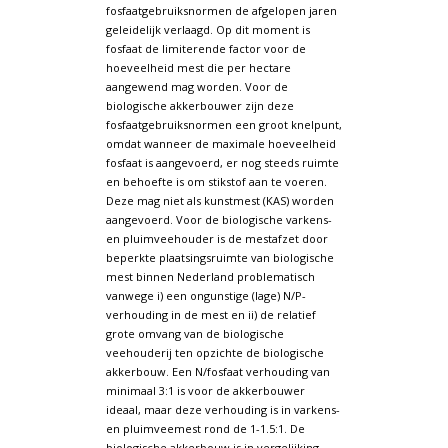
fosfaatgebruiksnormen de afgelopen jaren
geleidelijk verlaagd. Op dit moment is
fosfaat de limiterende factor voor de
hoeveelheid mest die per hectare
aangewend mag worden. Voor de
biologische akkerbouwer zijn deze
fosfaatgebruiksnormen een groot knelpunt,
omdat wanneer de maximale hoeveelheid
fosfaat is aangevoerd, er nog steeds ruimte
en behoefte is om stikstof aan te voeren.
Deze mag niet als kunstmest (KAS) worden
aangevoerd. Voor de biologische varkens-
en pluimveehouder is de mestafzet door
beperkte plaatsingsruimte van biologische
mest binnen Nederland problematisch
vanwege i) een ongunstige (lage) N/P-
verhouding in de mest en ii) de relatief
grote omvang van de biologische
veehouderij ten opzichte de biologische
akkerbouw. Een N/fosfaat verhouding van
minimaal 3:1 is voor de akkerbouwer
ideaal, maar deze verhouding is in varkens-
en pluimveemest rond de 1-1.5:1. De
biologische akkerbouw is in vergelijking