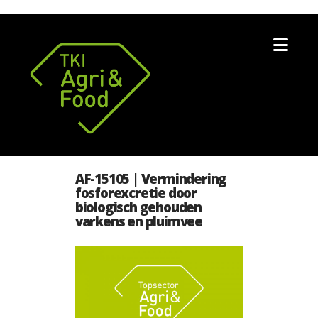
Nav
AF-15105 | Vermindering
fosforexcretie door
biologisch gehouden
varkens en pluimvee