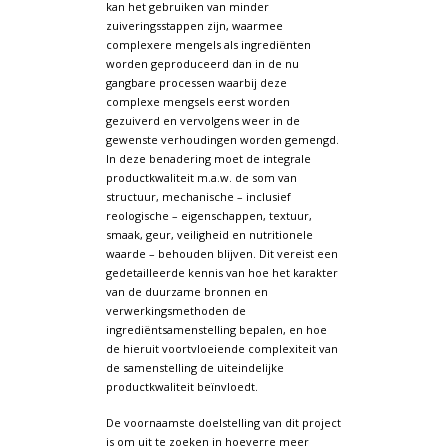
kan het gebruiken van minder
zuiveringsstappen zijn, waarmee
complexere mengels als ingrediënten
worden geproduceerd dan in de nu
gangbare processen waarbij deze
complexe mengsels eerst worden
gezuiverd en vervolgens weer in de
gewenste verhoudingen worden gemengd.
In deze benadering moet de integrale
productkwaliteit m.a.w. de som van
structuur, mechanische – inclusief
reologische – eigenschappen, textuur,
smaak, geur, veiligheid en nutritionele
waarde – behouden blijven. Dit vereist een
gedetailleerde kennis van hoe het karakter
van de duurzame bronnen en
verwerkingsmethoden de
ingrediëntsamenstelling bepalen, en hoe
de hieruit voortvloeiende complexiteit van
de samenstelling de uiteindelijke
productkwaliteit beïnvloedt.
De voornaamste doelstelling van dit project
is om uit te zoeken in hoeverre meer