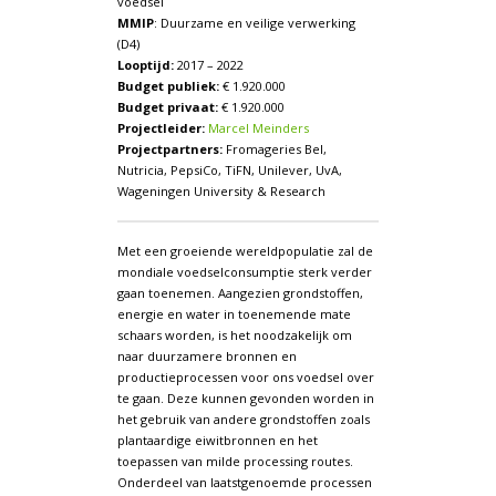
voedsel
MMIP
: Duurzame en veilige verwerking
(D4)
Looptijd:
2017 – 2022
Budget publiek:
€ 1.920.000
Budget privaat:
€ 1.920.000
Projectleider:
Marcel Meinders
Projectpartners:
Fromageries Bel,
Nutricia, PepsiCo, TiFN, Unilever, UvA,
Wageningen University & Research
Met een groeiende wereldpopulatie zal de
mondiale voedselconsumptie sterk verder
gaan toenemen. Aangezien grondstoffen,
energie en water in toenemende mate
schaars worden, is het noodzakelijk om
naar duurzamere bronnen en
productieprocessen voor ons voedsel over
te gaan. Deze kunnen gevonden worden in
het gebruik van andere grondstoffen zoals
plantaardige eiwitbronnen en het
toepassen van milde processing routes.
Onderdeel van laatstgenoemde processen