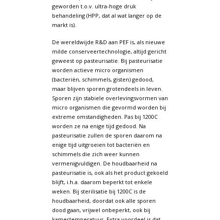
geworden t.o.v. ultra-hoge druk
behandeling (HPP, dat al wat langer op de
markt is).
De wereldwijde R&D aan PEF is, als nieuwe
milde conserveertechnologie, altijd gericht
geweest op pasteurisatie. Bij pasteurisatie
worden actieve micro organismen
(bacteriën, schimmels, gisten) gedood,
maar blijven sporen grotendeels in leven.
Sporen zijn stabiele overlevingsvormen van
micro organismen die gevormd worden bij
extreme omstandigheden. Pas bij 1200C
worden ze na enige tijd gedood. Na
pasteurisatie zullen de sporen daarom na
enige tijd uitgroeien tot bacteriën en
schimmels die zich weer kunnen
vermenigvuldigen. De houdbaarheid na
pasteurisatie is, ook als het product gekoeld
blijft, i.h.a. daarom beperkt tot enkele
weken. Bij sterilisatie bij 1200C is de
houdbaarheid, doordat ook alle sporen
dood gaan, vrijwel onbeperkt, ook bij
kamertemperatuur. Extra voordeel is dat