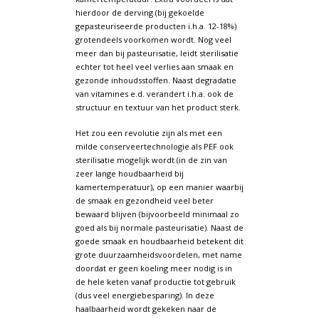
hierdoor de derving (bij gekoelde
gepasteuriseerde producten i.h.a. 12-18%)
grotendeels voorkomen wordt. Nog veel
meer dan bij pasteurisatie, leidt sterilisatie
echter tot heel veel verlies aan smaak en
gezonde inhoudsstoffen. Naast degradatie
van vitamines e.d. verandert i.h.a. ook de
structuur en textuur van het product sterk.
Het zou een revolutie zijn als met een
milde conserveertechnologie als PEF ook
sterilisatie mogelijk wordt (in de zin van
zeer lange houdbaarheid bij
kamertemperatuur), op een manier waarbij
de smaak en gezondheid veel beter
bewaard blijven (bijvoorbeeld minimaal zo
goed als bij normale pasteurisatie). Naast de
goede smaak en houdbaarheid betekent dit
grote duurzaamheidsvoordelen, met name
doordat er geen koeling meer nodig is in
de hele keten vanaf productie tot gebruik
(dus veel energiebesparing). In deze
haalbaarheid wordt gekeken naar de