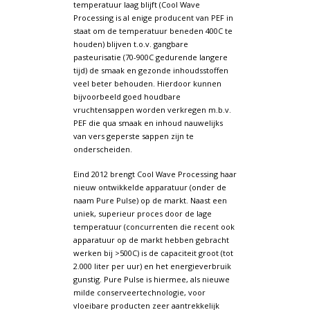
temperatuur laag blijft (Cool Wave
Processing is al enige producent van PEF in
staat om de temperatuur beneden 400C te
houden) blijven t.o.v. gangbare
pasteurisatie (70-900C gedurende langere
tijd) de smaak en gezonde inhoudsstoffen
veel beter behouden. Hierdoor kunnen
bijvoorbeeld goed houdbare
vruchtensappen worden verkregen m.b.v.
PEF die qua smaak en inhoud nauwelijks
van vers geperste sappen zijn te
onderscheiden.
Eind 2012 brengt Cool Wave Processing haar
nieuw ontwikkelde apparatuur (onder de
naam Pure Pulse) op de markt. Naast een
uniek, superieur proces door de lage
temperatuur (concurrenten die recent ook
apparatuur op de markt hebben gebracht
werken bij >500C) is de capaciteit groot (tot
2.000 liter per uur) en het energieverbruik
gunstig. Pure Pulse is hiermee, als nieuwe
milde conserveertechnologie, voor
vloeibare producten zeer aantrekkelijk