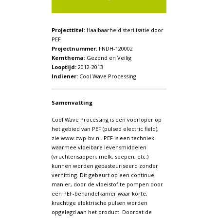
Projecttitel:
Haalbaarheid sterilisatie door
PEF
Projectnummer:
FNDH-120002
Kernthema:
Gezond en Veilig
Looptijd:
2012-2013
Indiener:
Cool Wave Processing
Samenvatting
Cool Wave Processing is een voorloper op
het gebied van PEF (pulsed electric field),
zie www.cwp-bv.nl. PEF is een techniek
waarmee vloeibare levensmiddelen
(vruchtensappen, melk, soepen, etc.)
kunnen worden gepasteuriseerd zonder
verhitting. Dit gebeurt op een continue
manier, door de vloeistof te pompen door
een PEF-behandelkamer waar korte,
krachtige elektrische pulsen worden
opgelegd aan het product. Doordat de