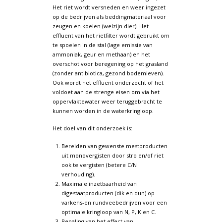
Het riet wordt versneden en weer ingezet
op de bedrijven als beddingmateriaal voor
zeugen en koeien (welzijn dier). Het
effluent van het rietfilter wordt gebruikt om
te spoelen in de stal (lage emissie van
ammoniak, geur en methaan) en het
overschot voor beregening op het grasland
(zonder antibiotica, gezond bodemleven).
Ook wordt het effluent onderzocht of het
voldoet aan de strenge eisen om via het
oppervlaktewater weer teruggebracht te
kunnen worden in de waterkringloop.
Het doel van dit onderzoek is:
Bereiden van gewenste mestproducten
uit monovergisten door stro en/of riet
ook te vergisten (betere C/N
verhouding).
Maximale inzetbaarheid van
digestaatproducten (dik en dun) op
varkens-en rundveebedrijven voor een
optimale kringloop van N, P, K en C.
Bepaling van het effect van