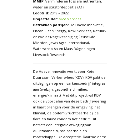
MMIP:
Verminderen fossiele nutriënten,
water en stikstofdepositie (A1)
Looptijd
: 2019 – 2022
Projectleider
:
Nico Verdoes
Betrokken partijen:
De Hoeve Innovatie,
Encon Clean Energy, Kewi Services, Natuur-
en (weide)vogelvereniging Reusel-de
Mierden, Jovas Agro International,
Waterschap Aa en Maas, Wageningen
Livestock Research.
De Hoeve Innovatie werkt voor Keten
Duurzaam Varkensvlees (KDV). KDV pakt de
uitdagingen op een varkensbedrijf integraal
aan (welzijn, gezondheid, milieu,
energie/klimaat). Met dit project wil KDV
ook de voordelen van deze bedrijfsvoering
in kaart brengen voor de omgeving: het
klimaat, de bodem(vruchtbaarheid), de
flora en fauna rondom het bedrijf, Dit
betreft een integrale afweging van
duurzaamheid, haalbaarheid en
maatschappelijke acceptatie. Daartoe eerst