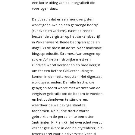
een korte uitleg van de integraliteit die
voor ogen staat:
De opzet is dat er een monovergister
wordt gebouwd op een gemengd bedrijf
(rundvee en varkens), naast de reeds
bestaande vergister op het varkensbedrijf
in Valkenswaard. Beide bedrijven spoelen
dagelijks de mest uit de stal voor maximale
biogasproductie. Stromest (van zeugen op
stro en/of riet) en strorijke mest van
rundvee wordt versneden en mee vergist
om tot een betere C/N-verhouding te
komen in de mestproducten. Het digestaat
wordt gescheiden. De rulle fractie, die
gehygiëniseerd wordt met warmte van de
vergister gebruikt om de bodem te voeden
en het bodemleven te stimuleren,
waardoor de weidevogelstand zal
toenemen. De dunne fractie wordt
gebruikt om de percelen te bemesten
(nutriënten N, P en K). Het overschot wordt
verder gezuiverd in een helofytenfilter, die
tevens zorgt voor biodiversiteit (vogels).