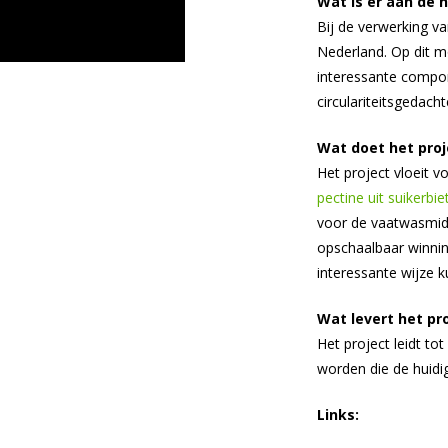
Wat is er aan de 
Bij de verwerking v
Nederland. Op dit 
interessante compon
circulariteitsgedacht
Wat doet het proj
Het project vloeit v
pectine uit suikerbi
voor de vaatwasmidd
opschaalbaar winni
interessante wijze
Wat levert het pr
Het project leidt 
worden die de huid
Links: