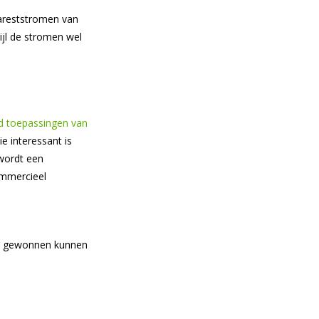
sareststromen van
jl de stromen wel
 toepassingen van
ie interessant is
 wordt een
ommercieel
en gewonnen kunnen