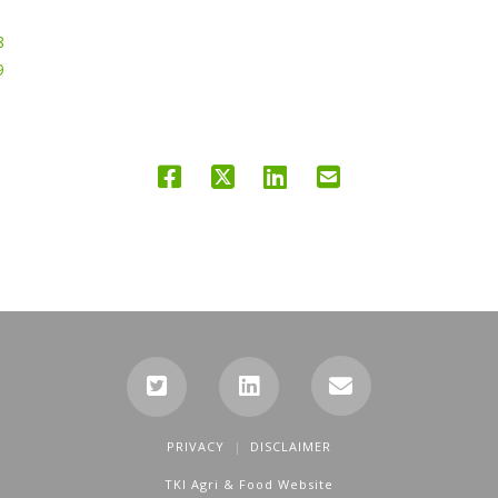
8
9
PRIVACY
DISCLAIMER
TKI Agri & Food Website