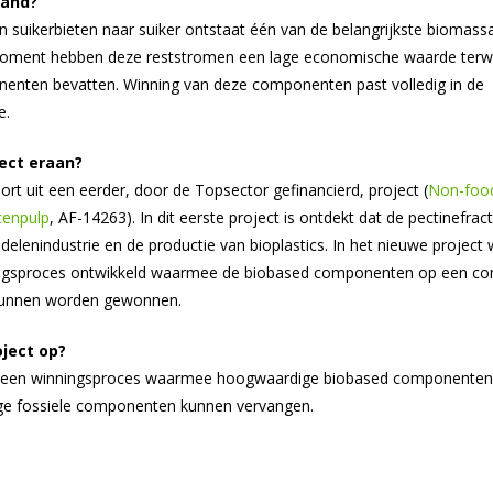
hand?
an suikerbieten naar suiker ontstaat één van de belangrijkste biomas
moment hebben deze reststromen een lage economische waarde terwi
enten bevatten. Winning van deze componenten past volledig in de
e.
ect eraan?
oort uit een eerder, door de Topsector gefinancierd, project (
Non-food
etenpulp
, AF-14263). In dit eerste project is ontdekt dat de pectinefract
elenindustrie en de productie van bioplastics. In het nieuwe project
ngsproces ontwikkeld waarmee de biobased componenten op een c
 kunnen worden gewonnen.
oject op?
tot een winningsproces waarmee hoogwaardige biobased component
ige fossiele componenten kunnen vervangen.