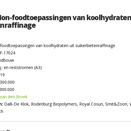
Non-foodtoepassingen van koolhydraten
enraffinage
foodtoepassingen van koolhydraten uit suikerbietenraffinage
F-17024
andbouw
ij- en reststromen (A3)
019
300.000
300.000
van den Broek
n:
Dalli-De Klok, Rodenburg Biopolymers, Royal Cosun, Smit&Zoon,
ch