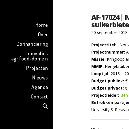
ENG
AF-17024 | 
suikerbiet
Home
20 september 2018
Over
Cofinanciering
Projecttitel:
: Non-
Projectnummer:
A
Innovaties
agrifood-domein
Missie:
Kringloopl
MMIP:
Hergebruik z
Projecten
Looptijd:
2018 – 2
Nieuws
Budget publiek:
€ 
Agenda
Budget privaat:
€ 
Projectleider:
Ben 
Contact
Betrokken partije
University & Resear