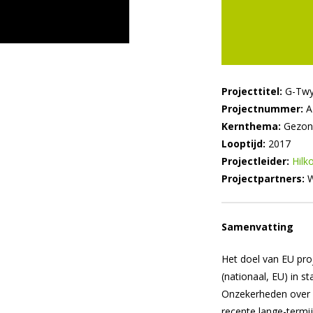
Projecttitel:
G-Twy
Projectnummer:
A
Kernthema:
Gezond
Looptijd:
2017
Projectleider:
Hilk
Projectpartners:
W
Samenvatting
Het doel van EU proj
(nationaal, EU) in s
Onzekerheden over 
recente lange-termi