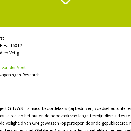
st
F-EU-16012
 en Veilig
o van der Voet
ageningen Research
ect G-TwYST is risico-beoordelaars (bij bedrijven, voedsel-autoriteit
taat te stellen het nut en de noodzaak van lange-termijn dierstudies t
de veiligheid van GM gewassen (opgeroepen door de gepubliceerde r
jn dierstudies met GM diëten) zullen worden opgehelderd, en een we