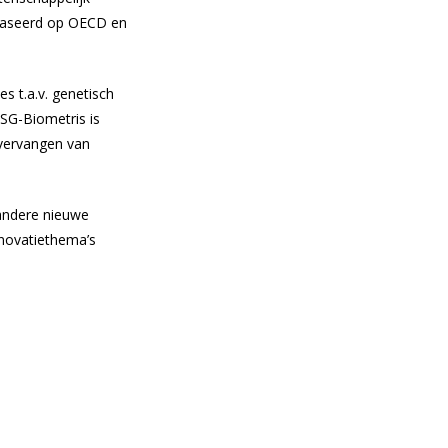
ebaseerd op OECD en
s t.a.v. genetisch
SG-Biometris is
 vervangen van
 andere nieuwe
nnovatiethema’s