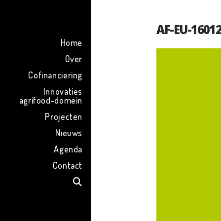
ENG
AF-EU-16012
Home
Over
Cofinanciering
Innovaties
agrifood-domein
Projecten
Nieuws
Agenda
Contact