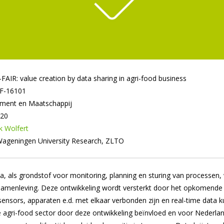
AIR: value creation by data sharing in agri-food business
F-16101
ent en Maatschappij
020
k Wolfert
ageningen University Research, ZLTO
a, als grondstof voor monitoring, planning en sturing van processen,
 samenleving. Deze ontwikkeling wordt versterkt door het opkomende 
i sensors, apparaten e.d. met elkaar verbonden zijn en real-time data 
 agri-food sector door deze ontwikkeling beïnvloed en voor Nederland