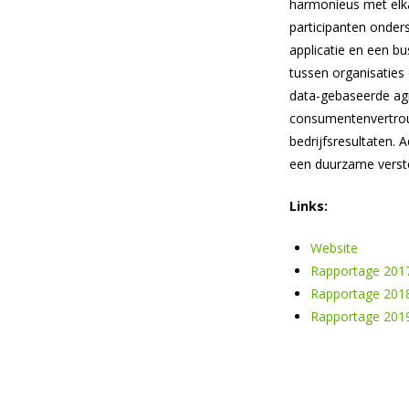
harmonieus met elka
participanten onder
applicatie en een b
tussen organisaties
data-gebaseerde agr
consumentenvertrou
bedrijfsresultaten. 
een duurzame verste
Links:
Website
Rapportage 201
Rapportage 201
Rapportage 201