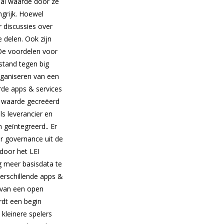
elal waarde door ze
ngrijk. Hoewel
r discussies over
delen. Ook zijn
 De voordelen voor
stand tegen big
rganiseren van een
erde apps & services
e waarde gecreëerd
s leverancier en
geïntegreerd.. Er
r governance uit de
door het LEI
g meer basisdata te
erschillende apps &
m van een open
rdt een begin
kleinere spelers