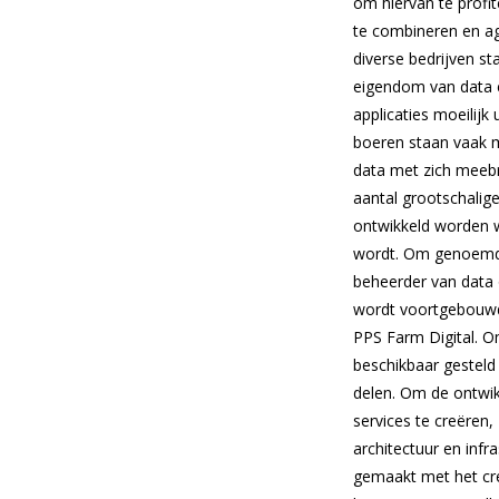
om hiervan te profit
te combineren en agg
diverse bedrijven st
eigendom van data 
applicaties moeilijk
boeren staan vaak m
data met zich meebr
aantal grootschalige
ontwikkeld worden 
wordt. Om genoemde 
beheerder van data 
wordt voortgebouwd 
PPS Farm Digital. 
beschikbaar gesteld
delen. Om de ontwik
services te creëren
architectuur en inf
gemaakt met het cre