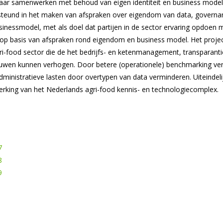
ar samenwerken met behoud van eigen identiteit en business model.
steund in het maken van afspraken over eigendom van data, governa
usinessmodel, met als doel dat partijen in de sector ervaring opdoen 
 op basis van afspraken rond eigendom en business model. Het projec
i-food sector die de het bedrijfs- en ketenmanagement, transparant
wen kunnen verhogen. Door betere (operationele) benchmarking ve
Administratieve lasten door overtypen van data verminderen. Uiteindelijk
rking van het Nederlands agri-food kennis- en technologiecomplex.
7
8
9