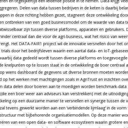
eren en tegelijkertijd een leidende positie in te nemen. Data krijgt ve
regeren. Delen van data tussen bedrijven in de keten is daarbij bela
appen in deze richting hebben gezet, stagneert deze ontwikkeling doo
en ontbreken van een goed businessmodel om de waarde van data te 
 uitwisselbaar zijn tussen diverse platforms, apparaten en gebruikers.
inder centraal dan die voor de agri-business, wat het risico van weer
engt. Het DATA-FAIR1 project wil de innovatie versnellen door het o
 trials door het bedrijfsleven waarin een aantal data- en IoT-gebase
waarbij data gedeeld wordt tussen diverse platforms en toegevoegd
knelpunten op te lossen staat in de ontwikkeling de boer centraal al
op wiens dashboard de gegevens uit diverse bronnen moeten worden 
op het werken met machtigingen zoals in AgriTrust en inzichten ove
Om data delen door boeren aan te moedigen worden benchmark-data 
 (die een boer weer aan adviseurs kan verstrekken) met de uitnodigin
keling op een duurzame manier te versnellen en synergie tussen de v
, zal tevens gewerkt worden aan een ‘verbindende lijmlaag’ in de vor
rastructuur met bijbehorende organisatiemodellen. Op deze manier wo
ëren van een open data- en software ecosysteem waarin grotere en 