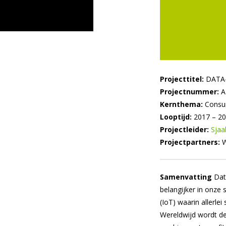
Projecttitel:
DATA-F
Projectnummer:
A
Kernthema:
Consum
Looptijd:
2017 – 2
Projectleider:
Sjaa
Projectpartners:
W
Samenvatting
Dat
belangijker in onze
(IoT) waarin allerle
Wereldwijd wordt de