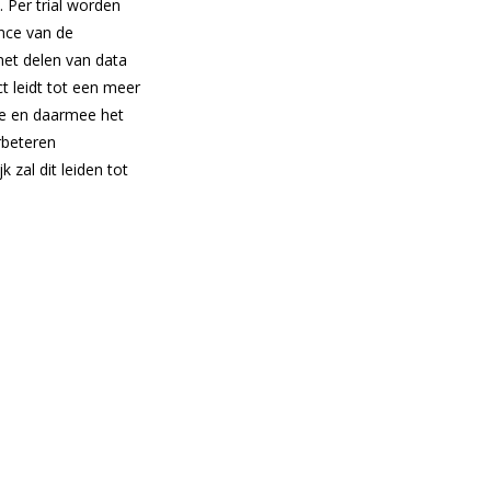
 Per trial worden
nce van de
met delen van data
t leidt tot een meer
ie en daarmee het
rbeteren
 zal dit leiden tot