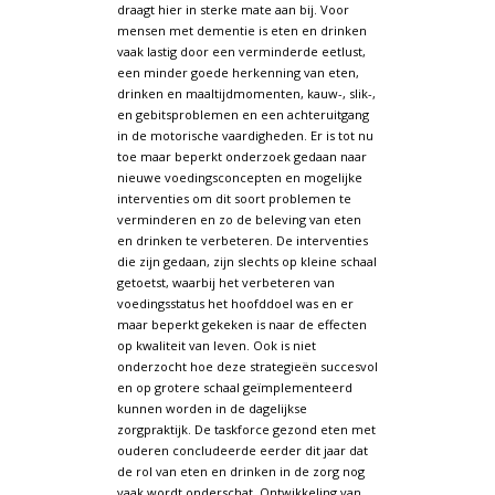
draagt hier in sterke mate aan bij. Voor
mensen met dementie is eten en drinken
vaak lastig door een verminderde eetlust,
een minder goede herkenning van eten,
drinken en maaltijdmomenten, kauw-, slik-,
en gebitsproblemen en een achteruitgang
in de motorische vaardigheden. Er is tot nu
toe maar beperkt onderzoek gedaan naar
nieuwe voedingsconcepten en mogelijke
interventies om dit soort problemen te
verminderen en zo de beleving van eten
en drinken te verbeteren. De interventies
die zijn gedaan, zijn slechts op kleine schaal
getoetst, waarbij het verbeteren van
voedingsstatus het hoofddoel was en er
maar beperkt gekeken is naar de effecten
op kwaliteit van leven. Ook is niet
onderzocht hoe deze strategieën succesvol
en op grotere schaal geïmplementeerd
kunnen worden in de dagelijkse
zorgpraktijk. De taskforce gezond eten met
ouderen concludeerde eerder dit jaar dat
de rol van eten en drinken in de zorg nog
vaak wordt onderschat. Ontwikkeling van