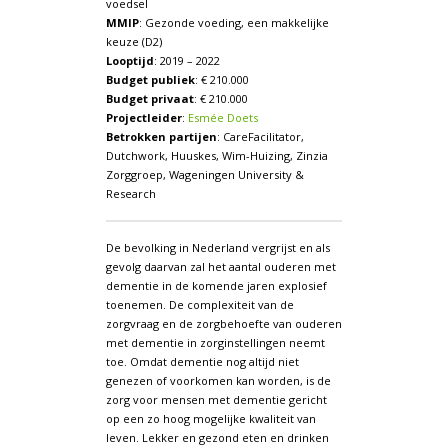
voedsel
MMIP
: Gezonde voeding, een makkelijke
keuze (D2)
Looptijd
: 2019 – 2022
Budget publiek
: € 210.000
Budget privaat
: € 210.000
Projectleider
:
Esmée Doets
Betrokken partijen
: CareFacilitator,
Dutchwork, Huuskes, Wim-Huizing, Zinzia
Zorggroep, Wageningen University &
Research
De bevolking in Nederland vergrijst en als
gevolg daarvan zal het aantal ouderen met
dementie in de komende jaren explosief
toenemen. De complexiteit van de
zorgvraag en de zorgbehoefte van ouderen
met dementie in zorginstellingen neemt
toe. Omdat dementie nog altijd niet
genezen of voorkomen kan worden, is de
zorg voor mensen met dementie gericht
op een zo hoog mogelijke kwaliteit van
leven. Lekker en gezond eten en drinken