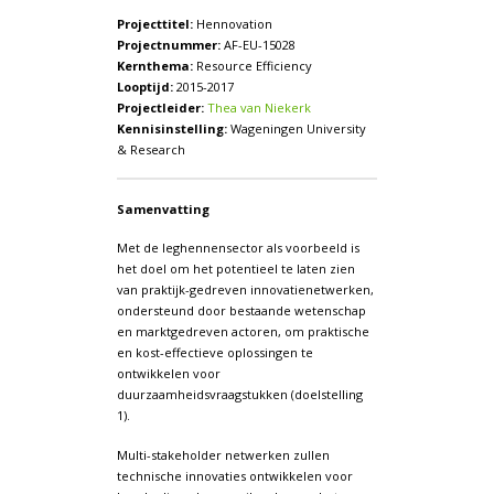
Projecttitel:
Hennovation
Projectnummer:
AF-EU-15028
Kernthema:
Resource Efficiency
Looptijd:
2015-2017
Projectleider:
Thea van Niekerk
Kennisinstelling:
Wageningen University
& Research
Samenvatting
Met de leghennensector als voorbeeld is
het doel om het potentieel te laten zien
van praktijk-gedreven innovatienetwerken,
ondersteund door bestaande wetenschap
en marktgedreven actoren, om praktische
en kost-effectieve oplossingen te
ontwikkelen voor
duurzaamheidsvraagstukken (doelstelling
1).
Multi-stakeholder netwerken zullen
technische innovaties ontwikkelen voor