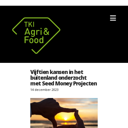
Nav
Vijftien kansen in het
buitenland onderzocht
met Seed Money Projecten
14 december 2023