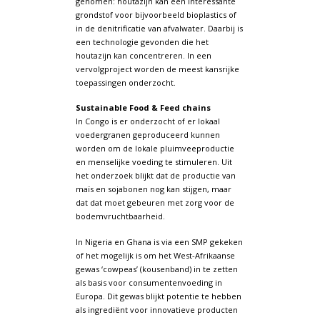
genomen: houtazijn kan een interessante
grondstof voor bijvoorbeeld bioplastics of
in de denitrificatie van afvalwater. Daarbij is
een technologie gevonden die het
houtazijn kan concentreren. In een
vervolgproject worden de meest kansrijke
toepassingen onderzocht.
Sustainable Food & Feed chains
In Congo is er onderzocht of er lokaal
voedergranen geproduceerd kunnen
worden om de lokale pluimveeproductie
en menselijke voeding te stimuleren. Uit
het onderzoek blijkt dat de productie van
maïs en sojabonen nog kan stijgen, maar
dat dat moet gebeuren met zorg voor de
bodemvruchtbaarheid.
In Nigeria en Ghana is via een SMP gekeken
of het mogelijk is om het West-Afrikaanse
gewas ‘cowpeas’ (kousenband) in te zetten
als basis voor consumentenvoeding in
Europa. Dit gewas blijkt potentie te hebben
als ingrediënt voor innovatieve producten