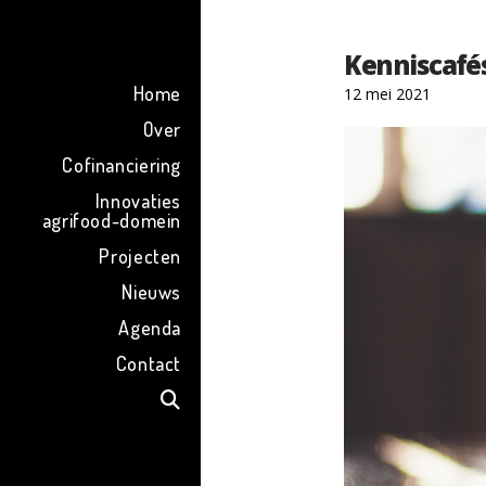
ENG
Kenniscafés
Home
12 mei 2021
Over
Cofinanciering
Innovaties
agrifood-domein
Projecten
Nieuws
Agenda
Contact