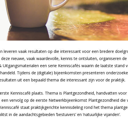
 leveren vaak resultaten op die interessant voor een bredere doelgr
 deze nieuwe, vaak waardevolle, kennis te ontsluiten, organiseren d
Uitgangsmaterialen een serie Kenniscafés waarin de laatste stand 
andeld. Tijdens de (digitale) bijeenkomsten presenteren onderzoeke
resultaten uit een bepaald thema die interessant zijn voor de praktijk.
eerste Kenniscafé plaats. Thema is Plantgezondheid, handvatten voor d
 een vervolg op de eerste Netwerkbijeenkomst Plantgezondheid die vo
Kenniscafé staat praktijkgerichte kennisdeling rond het thema plantg
itst in de aandachtsgebieden ‘bestuivers’ en ‘natuurlijke vijanden’.