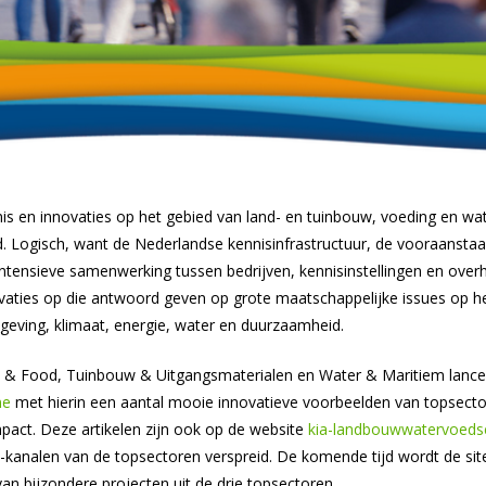
is en innovaties op het gebied van land- en tuinbouw, voeding en wat
. Logisch, want de Nederlandse kennisinfrastructuur, de vooraanstaa
intensieve samenwerking tussen bedrijven, kennisinstellingen en over
ovaties op die antwoord geven op grote maatschappelijke issues op h
geving, klimaat, energie, water en duurzaamheid.
i & Food, Tuinbouw & Uitgangsmaterialen en Water & Maritiem lanc
ne
met hierin een aantal mooie innovatieve voorbeelden van topsect
pact. Deze artikelen zijn ook op de website
kia-landbouwwatervoedse
a-kanalen van de topsectoren verspreid. De komende tijd wordt de sit
an bijzondere projecten uit de drie topsectoren.