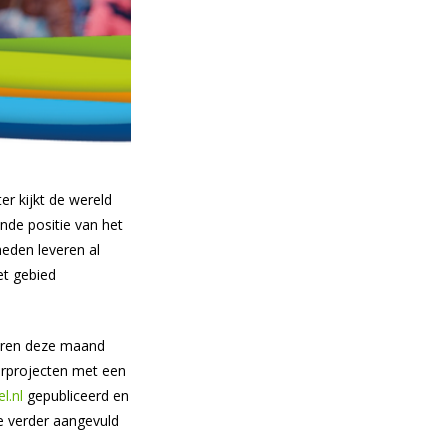
er kijkt de wereld
nde positie van het
heden leveren al
et gebied
eren deze maand
orprojecten met een
l.nl
gepubliceerd en
e verder aangevuld