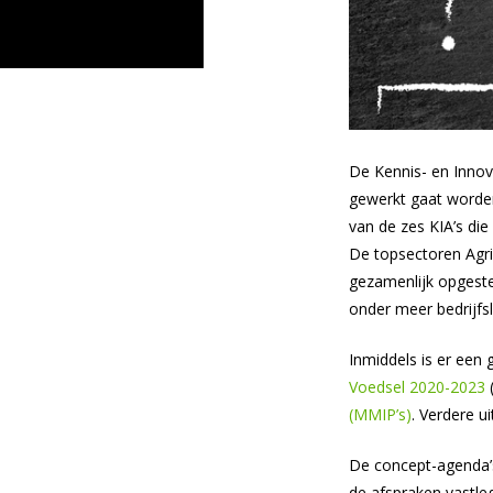
De Kennis- en Inno
gewerkt gaat worden
van de zes KIA’s di
De topsectoren Agr
gezamenlijk opgeste
onder meer bedrijfsl
Inmiddels is er een
Voedsel 2020-2023
(MMIP’s)
. Verdere u
De concept-agenda’s
de afspraken vastleg