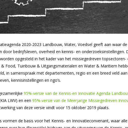
vatieagenda 2020-2023 Landbouw, Water, Voedsel geeft aan waar d
 door bedrijfsleven, overheid en kennis- en onderzoeksinstellingen.
e worden opgesteld in het kader van het missiegedreven topsectoren- e
i & Food, Tuinbouw & Uitgangsmaterialen en Water & Maritiem hebb
ld, in samenspraak met departementen, regio en een breed veld aan 
even, kennisinstellingen en ngo’s.
 gezamenlijke
95%-versie van de Kennis-en Innovatie Agenda Landbou
(KIA LWV) en een
95%-versie van de Meerjarige Missiegedreven Inno
itwerking van deze versie vindt voor 15 oktober 2019 plaats.
 vormen de basis voor het Kennis- en Innovatieconvenant, waar alle 
gen over hun (financiële) bijdrage aan de uitvoering van de Kennis- e