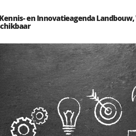
 Kennis- en Innovatieagenda Landbouw,
schikbaar