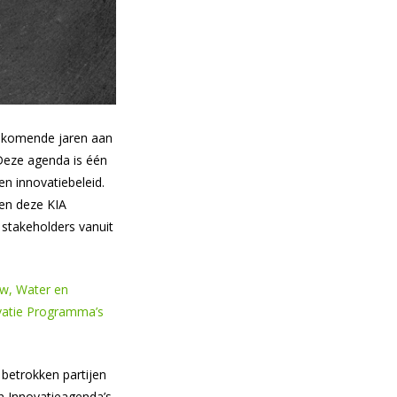
e komende jaren aan
 Deze agenda is één
n innovatiebeleid.
en deze KIA
stakeholders vanuit
w, Water en
vatie Programma’s
betrokken partijen
n Innovatieagenda’s.