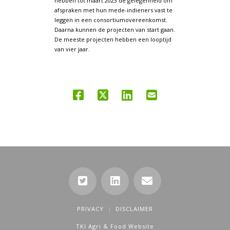
hebben tot maart 2023 de gelegenheid om
afspraken met hun mede-indieners vast te
leggen in een consortiumovereenkomst.
Daarna kunnen de projecten van start gaan.
De meeste projecten hebben een looptijd
van vier jaar.
PRIVACY
DISCLAIMER
TKI Agri & Food Website