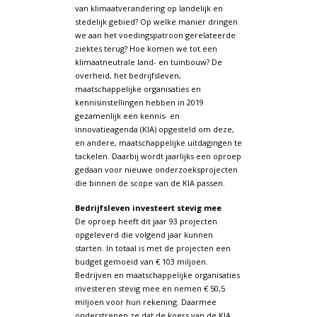
van klimaatverandering op landelijk en
stedelijk gebied? Op welke manier dringen
we aan het voedingspatroon gerelateerde
ziektes terug? Hoe komen we tot een
klimaatneutrale land- en tuinbouw? De
overheid, het bedrijfsleven,
maatschappelijke organisaties en
kennisinstellingen hebben in 2019
gezamenlijk een kennis- en
innovatieagenda (KIA) opgesteld om deze,
en andere, maatschappelijke uitdagingen te
tackelen. Daarbij wordt jaarlijks een oproep
gedaan voor nieuwe onderzoeksprojecten
die binnen de scope van de KIA passen.
Bedrijfsleven investeert stevig mee
De oproep heeft dit jaar 93 projecten
opgeleverd die volgend jaar kunnen
starten. In totaal is met de projecten een
budget gemoeid van € 103 miljoen.
Bedrijven en maatschappelijke organisaties
investeren stevig mee en nemen € 50,5
miljoen voor hun rekening. Daarmee
onderstrepen ze dat de koers van de KIA