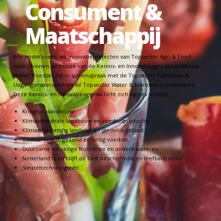
Consument &
Maatschappij
Alle onderzoeks- en innovatieprojecten van Topsector Agri & Food
vallen binnen de missie van de Kennis- en Innovatieagenda Landbouw,
Water, Voedsel die in samenspraak met de Topsector Tuinbouw &
Uitgangsmaterialen en de Topsector Water & Maritiem is ontwikkeld.
Deze Kennis- en Innovatieagenda richt zich op zes missies:
Kringlooplandbouw
Klimaatneutrale landbouw en voedselproductie
Klimaatbestendig landelijk en stedelijk gebied
Gewaardeerd, gezond en veilig voedsel
Duurzame en veilige Noordzee en andere wateren
Nederland is en blijft de best beschermde en leefbare delta
Sleuteltechnologieën