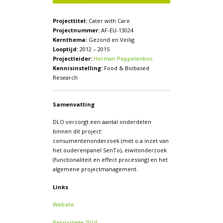
Projecttitel:
Cater with Care
Projectnummer:
AF-EU-13024
Kernthema:
Gezond en Veilig
Looptijd:
2012 – 2015
Projectleider:
Herman Peppelenbos
Kennisinstelling:
Food & Biobased
Research
Samenvatting
DLO verzorgt een aantal onderdelen
binnen dit project:
consumentenonderzoek (met o.a inzet van
het ouderenpanel SenTo), eiwitonderzoek
(functionaliteit en effect processing) en het
algemene projectmanagement.
Links
Website
Rapportage 2014