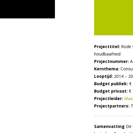
Projecttitel:
Rode v
houdbaarheid
Projectnummer:
A
Kernthema:
Consum
Looptijd:
2014 – 2
Budget publiek:
€ 
Budget privaat:
€ 
Projectleider:
Maxe
Projectpartners:
T
Samenvatting
De h