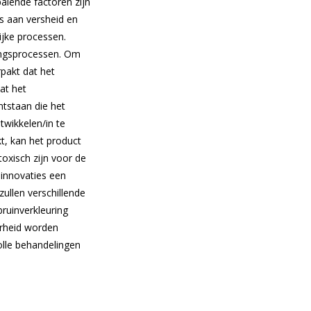
alende factoren zijn
es aan versheid en
ijke processen.
ingsprocessen. Om
pakt dat het
dat het
tstaan die het
twikkelen/in te
t, kan het product
oxisch zijn voor de
 innovaties een
ullen verschillende
ruinverkleuring
arheid worden
olle behandelingen