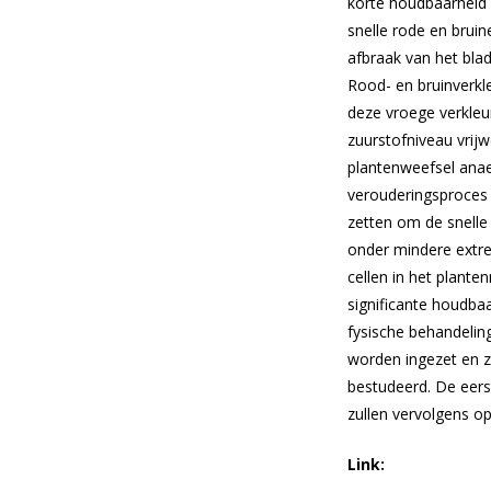
korte houdbaarheid 
snelle rode en bruin
afbraak van het bla
Rood- en bruinverk
deze vroege verkleu
zuurstofniveau vrijw
plantenweefsel anae
verouderingsproces v
zetten om de snelle
onder mindere extre
cellen in het plante
significante houdba
fysische behandelin
worden ingezet en z
bestudeerd. De eers
zullen vervolgens op 
Link: