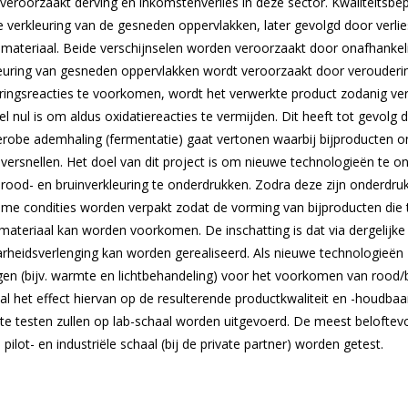
veroorzaakt derving en inkomstenverlies in deze sector. Kwaliteitsbep
e verkleuring van de gesneden oppervlakken, later gevolgd door verli
dmateriaal. Beide verschijnselen worden veroorzaakt door onafhankel
leuring van gesneden oppervlakken wordt veroorzaakt door verouder
ringsreacties te voorkomen, wordt het verwerkte product zodanig ver
el nul is om aldus oxidatiereacties te vermijden. Dit heeft tot gevolg 
robe ademhaling (fermentatie) gaat vertonen waarbij bijproducten on
ersnellen. Het doel van dit project is om nieuwe technologieën te on
 rood- en bruinverkleuring te onderdrukken. Zodra deze zijn onderdruk
me condities worden verpakt zodat de vorming van bijproducten die t
nmateriaal kan worden voorkomen. De inschatting is dat via dergelijke
arheidsverlenging kan worden gerealiseerd. Als nieuwe technologieën z
gen (bijv. warmte en lichtbehandeling) voor het voorkomen van rood/b
al het effect hiervan op de resulterende productkwaliteit en -houdba
te testen zullen op lab-schaal worden uitgevoerd. De meest beloftev
pilot- en industriële schaal (bij de private partner) worden getest.