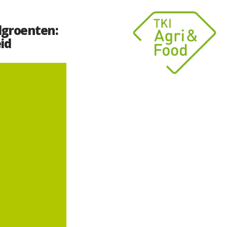
dgroenten:
id