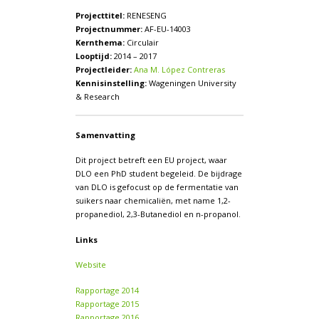
Projecttitel:
RENESENG
Projectnummer:
AF-EU-14003
Kernthema:
Circulair
Looptijd:
2014 – 2017
Projectleider:
Ana M. López Contreras
Kennisinstelling:
Wageningen University
& Research
Samenvatting
Dit project betreft een EU project, waar
DLO een PhD student begeleid. De bijdrage
van DLO is gefocust op de fermentatie van
suikers naar chemicaliën, met name 1,2-
propanediol, 2,3-Butanediol en n-propanol.
Links
Website
Rapportage 2014
Rapportage 2015
Rapportage 2016