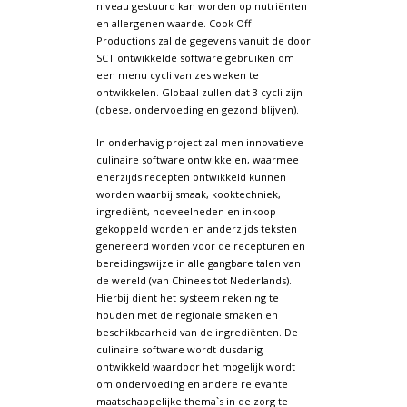
niveau gestuurd kan worden op nutriënten
en allergenen waarde. Cook Off
Productions zal de gegevens vanuit de door
SCT ontwikkelde software gebruiken om
een menu cycli van zes weken te
ontwikkelen. Globaal zullen dat 3 cycli zijn
(obese, ondervoeding en gezond blijven).
In onderhavig project zal men innovatieve
culinaire software ontwikkelen, waarmee
enerzijds recepten ontwikkeld kunnen
worden waarbij smaak, kooktechniek,
ingrediënt, hoeveelheden en inkoop
gekoppeld worden en anderzijds teksten
genereerd worden voor de recepturen en
bereidingswijze in alle gangbare talen van
de wereld (van Chinees tot Nederlands).
Hierbij dient het systeem rekening te
houden met de regionale smaken en
beschikbaarheid van de ingrediënten. De
culinaire software wordt dusdanig
ontwikkeld waardoor het mogelijk wordt
om ondervoeding en andere relevante
maatschappelijke thema`s in de zorg te