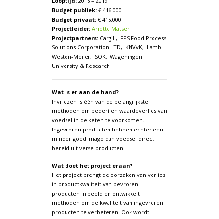
Looptijd:
2016 – 2019
Budget publiek:
€ 416.000
Budget privaat:
€ 416.000
Projectleider:
Ariette Matser
Projectpartners:
Cargill, FPS Food Process
Solutions Corporation LTD, KNVvK, Lamb
Weston-Meijer, SOK, Wageningen
University & Research
Wat is er aan de hand?
Invriezen is één van de belangrijkste
methoden om bederf en waardeverlies van
voedsel in de keten te voorkomen.
Ingevroren producten hebben echter een
minder goed imago dan voedsel direct
bereid uit verse producten.
Wat doet het project eraan?
Het project brengt de oorzaken van verlies
in productkwaliteit van bevroren
producten in beeld en ontwikkelt
methoden om de kwaliteit van ingevroren
producten te verbeteren. Ook wordt