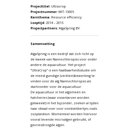
Projecttitel:
Ultracrop
Projectnummer:
MIT-13005
Kernthema:
Resource efficiency
Looptijd:
2014 – 2015
Projectpartners:
AlgaSpring BV.
Samenvatting
AlgaSpring is een bedrijf dat zich richt op
de kweek van Nannochloropsis voor onder
andere de aquacultuur. Het project
“UltraCrop” is een haalbaarheidsstudie om
de meest gunstige (verklein)bewerking te
vinden voor de alg Nannochloropsis als
startvoeder voor de aquacultuur.
De aquacultuur in het algemeen en
hatcheries (waar vissenlarven worden
gekweekt) in het bijzonder, zoeken al tijden
naar ideaal voer voor voedseldiertjes zoals
zoöplankton. Momenteel worden hiervoor
vooral levende microalgen gebruikt, of
gevriesdroogde algen.