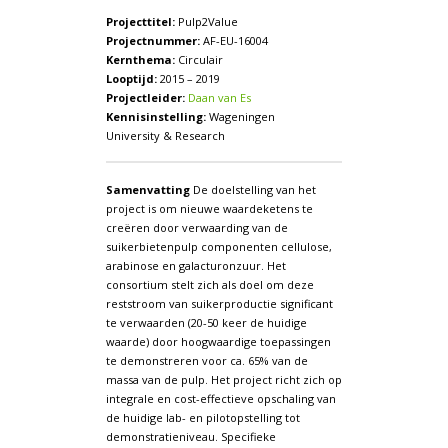
Projecttitel:
Pulp2Value
Projectnummer:
AF-EU-16004
Kernthema:
Circulair
Looptijd:
2015 – 2019
Projectleider:
Daan van Es
Kennisinstelling:
Wageningen
University & Research
Samenvatting
De doelstelling van het
project is om nieuwe waardeketens te
creëren door verwaarding van de
suikerbietenpulp componenten cellulose,
arabinose en galacturonzuur. Het
consortium stelt zich als doel om deze
reststroom van suikerproductie significant
te verwaarden (20-50 keer de huidige
waarde) door hoogwaardige toepassingen
te demonstreren voor ca. 65% van de
massa van de pulp. Het project richt zich op
integrale en cost-effectieve opschaling van
de huidige lab- en pilotopstelling tot
demonstratieniveau. Specifieke