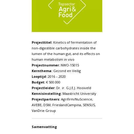
Projecttitel:
Kinetics of fermentation of
non-digestible carbohydrates inside the
lumen of the human gut, and its effects on
human metabolism in vivo
Projectnummer:
NWO-15015
Kernthema:
Gezond en Veilig
Looptijd:
2016 – 2020
Budget:
€ 500.000
Projectleider:
Dr. ir. G.J.E.J. Hooiveld
Kennisinstelling:
Maastricht University
Projectpartners:
Agrifirm/NuScience,
AVEBE, DSM, FrieslandCampina, SENSUS,
VanDrie Group
Samenvatting