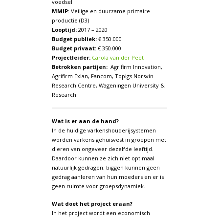
voedsel
MMIP
: Veilige en duurzame primaire
productie (D3)
Looptijd:
2017 – 2020
Budget publiek:
€ 350.000
Budget privaat:
€ 350.000
Projectleider:
Carola van der Peet
Betrokken partijen:
Agrifirm Innovation,
Agrifirm Exlan, Fancom, Topigs Norsvin
Research Centre, Wageningen University &
Research.
Wat is er aan de hand?
In de huidige varkenshouderijsystemen
worden varkens gehuisvest in groepen met
dieren van ongeveer dezelfde leeftijd.
Daardoor kunnen ze zich niet optimaal
natuurlijk gedragen: biggen kunnen geen
gedrag aanleren van hun moeders en er is
geen ruimte voor groepsdynamiek.
Wat doet het project eraan?
In het project wordt een economisch