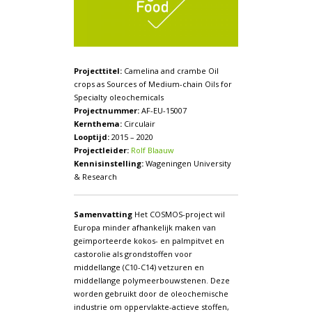
Projecttitel:
Camelina and crambe Oil
crops as Sources of Medium-chain Oils for
Specialty oleochemicals
Projectnummer:
AF-EU-15007
Kernthema:
Circulair
Looptijd:
2015 – 2020
Projectleider:
Rolf Blaauw
Kennisinstelling:
Wageningen University
& Research
Samenvatting
Het COSMOS-project wil
Europa minder afhankelijk maken van
geïmporteerde kokos- en palmpitvet en
castorolie als grondstoffen voor
middellange (C10-C14) vetzuren en
middellange polymeerbouwstenen. Deze
worden gebruikt door de oleochemische
industrie om oppervlakte-actieve stoffen,