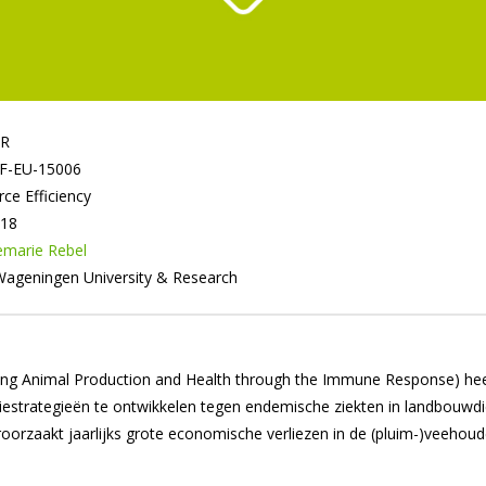
IR
F-EU-15006
ce Efficiency
018
marie Rebel
ageningen University & Research
ng Animal Production and Health through the Immune Response) heeft
iestrategieën te ontwikkelen tegen endemische ziekten in landbouwdi
roorzaakt jaarlijks grote economische verliezen in de (pluim-)veehoude