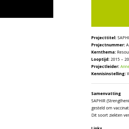
Projecttitel:
SAPH
Projectnummer:
A
Kernthema:
Resour
Looptijd:
2015 – 2
Projectleider:
Anne
Kennisinstelling:
W
Samenvatting
SAPHIR (Strengtheni
gesteld om vaccinat
Dit soort ziekten ve
Links