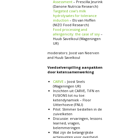
Assessment
– Prescilla Jeurink
(Danone Nutricia Research)
Targeted cow’s milk
hydrolysates for tolerance
induction
– Els van Hoffen
(NIZO Food Research)
Food processing and
allergenicity: the case of soy
–
Huub Savelkoul (Wageningen
UR)
moderators: Joost van Neerven
and Huub Savelkoul
Voedselverspilling aanpakken
door ketensamenwerking
CARVE
– Joost Snels
(Wageningen UR)
Inzichten uit CARVE, TiFN en
FUSIONS tot nu toe:
ketendynamiek – Floor
Uitterhoeve (FNLI)
Pilot: Slimmer bestellen in de
zuivelketen
Discussie: ervaringen, lessons
learned, vragen,
belemmeringen
Wat zijn de belangrijkste
actiepunten voor overheid,