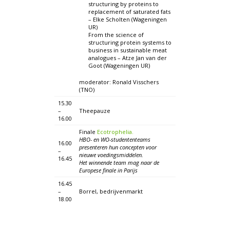
structuring by proteins to
replacement of saturated fats
– Elke Scholten (Wageningen
UR)
From the science of
structuring protein systems to
business in sustainable meat
analogues – Atze Jan van der
Goot (Wageningen UR)
moderator: Ronald Visschers
(TNO)
15.30
–
Theepauze
16.00
Finale
Ecotrophelia.
HBO- en WO-studententeams
16.00
presenteren hun concepten voor
–
nieuwe voedingsmiddelen.
16.45
Het winnende team mag naar de
Europese finale in Parijs
16.45
–
Borrel, bedrijvenmarkt
18.00