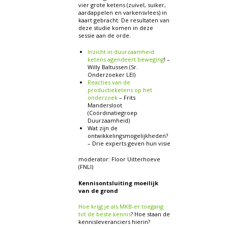
vier grote ketens (zuivel, suiker,
aardappelen en varkensvlees) in
kaart gebracht. De resultaten van
deze studie komen in deze
sessie aan de orde.
Inzicht in duurzaamheid
ketens agendeert beweging
! –
Willy Baltussen (Sr.
Onderzoeker LEI)
Reacties van de
productieketens op het
onderzoek
– Frits
Mandersloot
(Coördinatiegroep
Duurzaamheid)
Wat zijn de
ontwikkelingsmogelijkheden?
– Drie experts geven hun visie
moderator: Floor Uitterhoeve
(FNLI)
Kennisontsluiting moeilijk
van de grond
Hoe krijg je als MKB-er toegang
tot de beste kennis
? Hoe staan de
kennisleveranciers hierin?