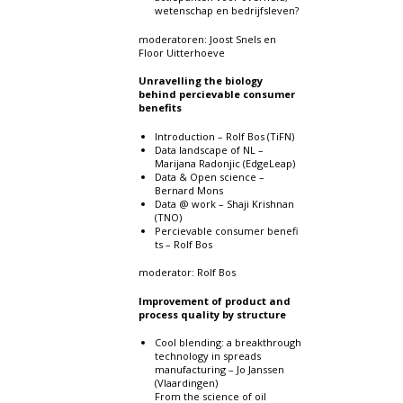
wetenschap en bedrijfsleven?
moderatoren: Joost Snels en
Floor Uitterhoeve
Unravelling the biology
behind percievable consumer
benefits
Introduction – Rolf Bos (TiFN)
Data landscape of NL –
Marijana Radonjic (EdgeLeap)
Data & Open science –
Bernard Mons
Data @ work – Shaji Krishnan
(TNO)
Percievable consumer benefi
ts – Rolf Bos
moderator: Rolf Bos
Improvement of product and
process quality by structure
Cool blending: a breakthrough
technology in spreads
manufacturing – Jo Janssen
(Vlaardingen)
From the science of oil