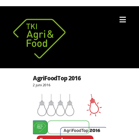
Nav
AgriFoodTop 2016
2 juni 2016