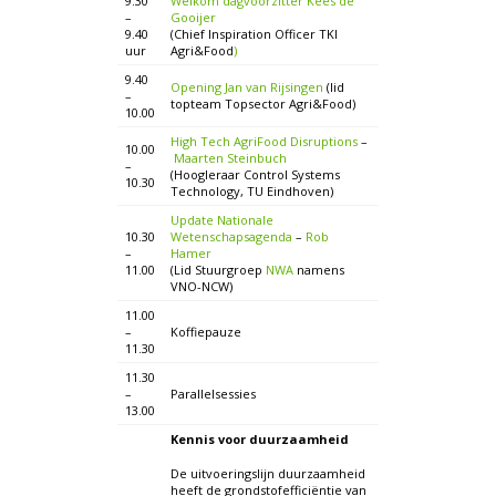
9.30
Welkom dagvoorzitter
Kees de
–
Gooijer
9.40
(Chief Inspiration Officer TKI
uur
Agri&Food
)
9.40
Opening Jan van Rijsingen
(lid
–
topteam Topsector Agri&Food)
10.00
High Tech AgriFood Disruptions
–
10.00
Maarten Steinbuch
–
(Hoogleraar Control Systems
10.30
Technology, TU Eindhoven)
Update Nationale
10.30
Wetenschapsagenda
–
Rob
–
Hamer
11.00
(Lid Stuurgroep
NWA
namens
VNO-NCW)
11.00
–
Koffiepauze
11.30
11.30
–
Parallelsessies
13.00
Kennis voor duurzaamheid
De uitvoeringslijn duurzaamheid
heeft de grondstofefficiëntie van