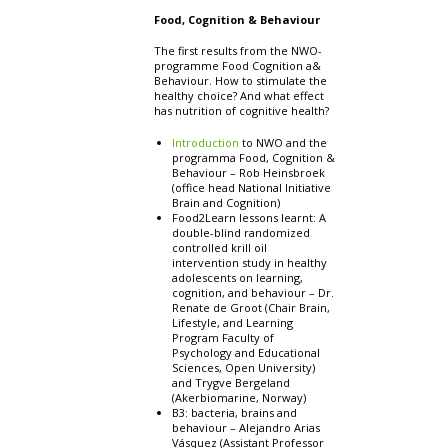
Food, Cognition & Behaviour
The first results from the NWO-
programme Food Cognition a&
Behaviour. How to stimulate the
healthy choice? And what effect
has nutrition of cognitive health?
Introduction
to NWO and the
programma Food, Cognition &
Behaviour – Rob Heinsbroek
(office head National Initiative
Brain and Cognition)
Food2Learn lessons learnt: A
double-blind randomized
controlled krill oil
intervention study in healthy
adolescents on learning,
cognition, and behaviour – Dr.
Renate de Groot (Chair Brain,
Lifestyle, and Learning
Program Faculty of
Psychology and Educational
Sciences, Open University)
and Trygve Bergeland
(Akerbiomarine, Norway)
B3: bacteria, brains and
behaviour – Alejandro Arias
Vásquez (Assistant Professor