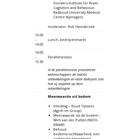
Donders Institute for Brain,
Cognition and Behaviour,
Radboud University Medical
Centre Nijmegen)
moderator: Rob Heinsbroek
13.00
–
Lunch, bedrijvenmarkt
14.00
14.00
–
Parallelsessies
15.30
In de parallelsessies presenteren
wetenschappers de laatste
ontwikkelingen en laten bedrijven zien
hoe zij inspelen op deze
ontwikkelingen.
Meerwaarde uit bodem
Inleiding – Ruud Tijssens
(Agrifi rm Group)
Meerwaarde uit de bodem –
Wim van der Putten (NIOO-
KNAW)
Behoud
bodemvruchtbaarheid, een
praktische benadering –