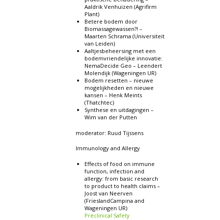
Aaldrik Venhuizen (Agrifirm
Plant)
Betere bodem door
Biomassagewassen?! –
Maarten Schrama (Universiteit
van Leiden)
Aaltjesbeheersing met een
bodemvriendelijke innovatie:
NemaDecide Geo – Leendert
Molendijk (Wageningen UR)
Bodem resetten – nieuwe
mogelijkheden en nieuwe
kansen – Henk Meints
(Thatchtec)
Synthese en uitdagingen –
Wim van der Putten
moderator: Ruud Tijssens
Immunology and Allergy
Effects of food on immune
function, infection and
allergy: from basic research
to product to health claims –
Joost van Neerven
(FrieslandCampina and
Wageningen UR)
Preclinical Safety