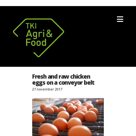
Nav
Fresh and raw chicken
eggs on a conveyor belt
27 november 2017