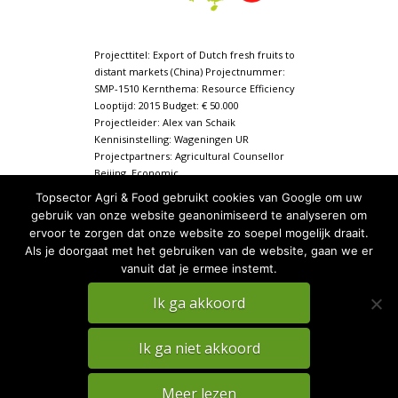
Projecttitel: Export of Dutch fresh fruits to
distant markets (China) Projectnummer:
SMP-1510 Kernthema: Resource Efficiency
Looptijd: 2015 Budget: € 50.000
Projectleider: Alex van Schaik
Kennisinstelling: Wageningen UR
Projectpartners: Agricultural Counsellor
Beijing, Economic
affairs, Fruitmasters, Frupaks-
Topsector Agri & Food gebruikt cookies van Google om uw
vernooy, Timfruit, VanAmerongen CA
gebruik van onze website geanonimiseerd te analyseren om
technics, Wageningen UR. Samenvatting …
ervoor te zorgen dat onze website zo soepel mogelijk draait.
Als je doorgaat met het gebruiken van de website, gaan we er
vanuit dat je ermee instemt.
Ik ga akkoord
Ik ga niet akkoord
PRIVACY
DISCLAIMER
TKI Agri & Food Website
Meer lezen