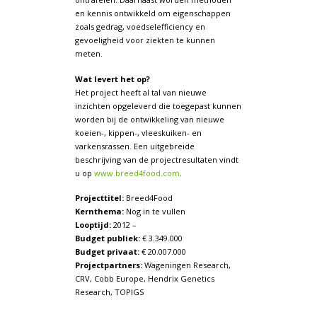
en kennis ontwikkeld om eigenschappen
zoals gedrag, voedselefficiency en
gevoeligheid voor ziekten te kunnen
meten.
Wat levert het op?
Het project heeft al tal van nieuwe
inzichten opgeleverd die toegepast kunnen
worden bij de ontwikkeling van nieuwe
koeien-, kippen-, vleeskuiken- en
varkensrassen. Een uitgebreide
beschrijving van de projectresultaten vindt
u op
www.breed4food.com
.
Projecttitel:
Breed4Food
Kernthema:
Nog in te vullen
Looptijd:
2012 –
Budget publiek:
€ 3.349.000
Budget privaat:
€ 20.007.000
Projectpartners:
Wageningen Research,
CRV, Cobb Europe, Hendrix Genetics
Research, TOPIGS