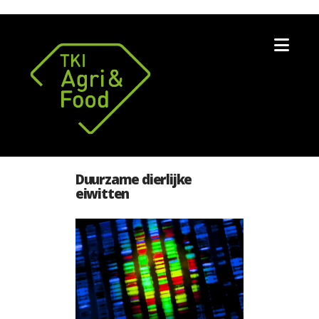
Nav
Duurzame dierlijke
eiwitten