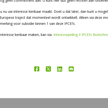
 nog geen commitment aan. U kunt hier dus geen rechten aan ontlene
t u nu uw interesse kenbaar maakt. Doet u dat later, dan kunt u mogel
uropese traject dat momenteel wordt ontwikkelt. Alleen via deze inv
nmerking voor subsidie binnen 1 van deze IPCEI’s.
interesse kenbaar maken, kan via:
Interessepeiling 3 IPCEI’s Biotechn