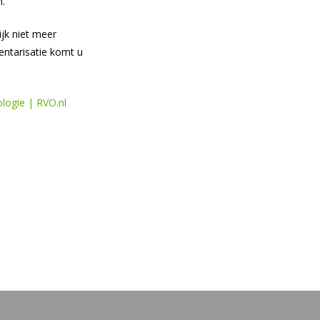
n.
ijk niet meer
entarisatie komt u
ologie | RVO.nl