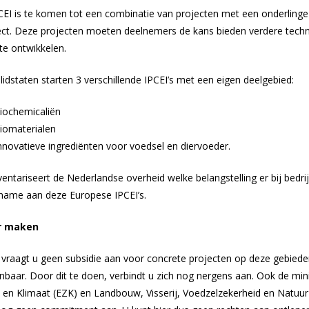
CEI is te komen tot een combinatie van projecten met een onderlin
ect. Deze projecten moeten deelnemers de kans bieden verdere tech
te ontwikkelen.
idstaten starten 3 verschillende IPCEI’s met een eigen deelgebied:
biochemicaliën
biomaterialen
nnovatieve ingrediënten voor voedsel en diervoeder.
ntariseert de Nederlandse overheid welke belangstelling er bij bedrij
name aan deze Europese IPCEI’s.
r maken
, vraagt u geen subsidie aan voor concrete projecten op deze gebiede
nbaar. Door dit te doen, verbindt u zich nog nergens aan. Ook de min
en Klimaat (EZK) en Landbouw, Visserij, Voedzelzekerheid en Natuu