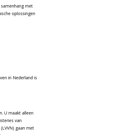
ge samenhang met
nische oplossingen
ven in Nederland is
n. U maakt alleen
isteries van
r (LVVN) gaan met