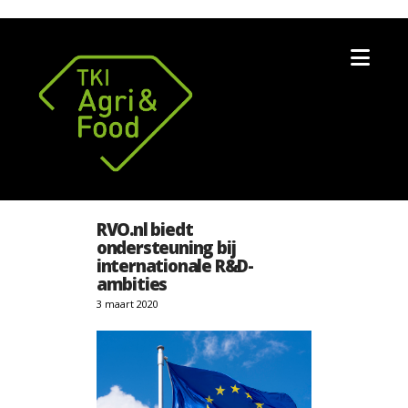
Nav
RVO.nl biedt
ondersteuning bij
internationale R&D-
ambities
3 maart 2020