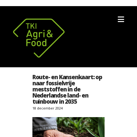
Nav
Route- en Kansenkaart: op
naar fossielvrije
meststoffen in de
Nederlandse land- en
tuinbouw in 2035
18 december 2024