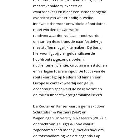
met stakeholders, experts en
dwarsdenkers en biedt een samenhangend
overzicht van wat er nodig is, welke
innovatie daarvoor ontwikkeld of ontsloten
moet worden en aan welke
randvoorwaarden voldaan moet worden
om samen deze transitie naar fossielvrije
meststoffen mogelijk te maken. De basis
hiervoor ligt bij vier geïdentificeerde
hoofdroutes: gezonde bodem,
nutriëntenefficiëntie, circulaire meststoffen
en verlagen fossiele input. De focus van de
routekaart ligt op Nederland binnen een
Europese context waarbij een gelijk
economisch speelveld de basis vormt en
de milieu impact wordt geminimaliseerd.
De Route- en Kansenkaart is gemaakt door
Schuttelaar & Partners (S&P) en
Wageningen University & Research (WUR) in
opdracht van TKI Agri & Food vanuit
zogenaamd seed money, met als doel om
de totstandkoming van actieagenda’s op