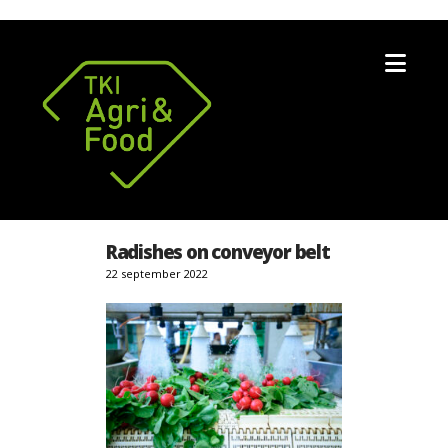
Nav
Radishes on conveyor belt
22 september 2022