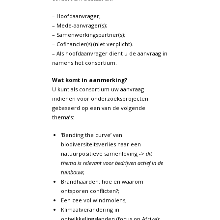
– Hoofdaanvrager;
– Mede-aanvrager(s);
– Samenwerkingspartner(s);
– Cofinancier(s) (niet verplicht).
– Als hoofdaanvrager dient u de aanvraag in
namens het consortium.
Wat komt in aanmerking?
U kunt als consortium uw aanvraag
indienen voor onderzoeksprojecten
gebaseerd op een van de volgende
thema’s:
‘Bending the curve’ van
biodiversiteitsverlies naar een
natuurpositieve samenleving ->
dit
thema is relevant voor bedrijven actief in de
tuinbouw
;
Brandhaarden: hoe en waarom
ontsporen conflicten?;
Een zee vol windmolens;
Klimaatverandering in
ontwikkelingslanden (focus op Afrika):