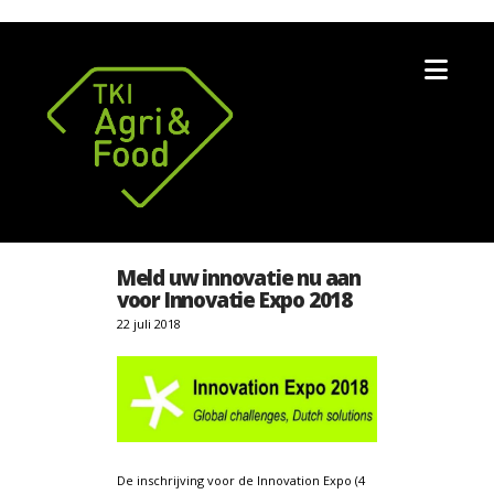
Nav
Meld uw innovatie nu aan
voor Innovatie Expo 2018
22 juli 2018
De inschrijving voor de Innovation Expo (4