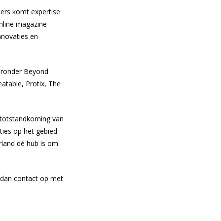
ders komt expertise
online magazine
innovaties en
aaronder Beyond
atable, Protix, The
 totstandkoming van
ties op het gebied
erland dé hub is om
 dan contact op met