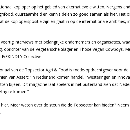
ationaal koploper op het gebied van alternatieve eiwitten. Nergens an
grifood, duurzaamheid en kennis delen zo goed samen als hier. Het 
at de koploperspositie zijn en gaat in op de internationale ambities, 
veertig interviews met belangrijke ondernemers en organisaties, w
, oprichter van de Vegetarische Slager en Those Vegan Cowboys, Me
LIVEKINDLY Collective.
tionaal van de Topsector Agri & Food is mede-opdrachtgever voor de
mien van Asselt: “In Nederland komen handel, investeringen en innova
itten bijeen. Dit magazine laat spelers in het buitenland zien dat Ned
eling te komen.”
e
hier. Meer weten over de steun die de Topsector kan bieden? Neem
t
.