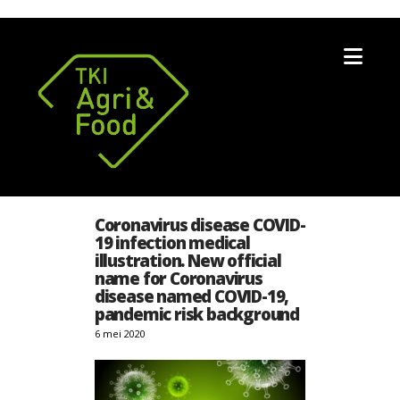
Nav
Coronavirus disease COVID-
19 infection medical
illustration. New official
name for Coronavirus
disease named COVID-19,
pandemic risk background
6 mei 2020