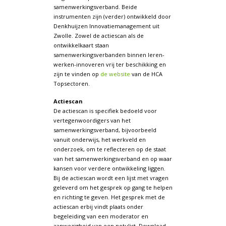
samenwerkingsverband. Beide
instrumenten zijn (verder) ontwikkeld door
Denkhuijzen Innovatiemanagement uit
Zwolle. Zowel de actiescan als de
ontwikkelkaart staan
samenwerkingsverbanden binnen leren-
werken-innoveren vrij ter beschikking en
zijn te vinden op
de website
van de HCA
Topsectoren.
Actiescan
De actiescan is specifiek bedoeld voor
vertegenwoordigers van het
samenwerkingsverband, bijvoorbeeld
vanuit onderwijs, het werkveld en
onderzoek, om te reflecteren op de staat
van het samenwerkingsverband en op waar
kansen voor verdere ontwikkeling liggen.
Bij de actiescan wordt een lijst met vragen
geleverd om het gesprek op gang te helpen
en richting te geven. Het gesprek met de
actiescan erbij vindt plaats onder
begeleiding van een moderator en
aanwezigheid van een notulist. Download