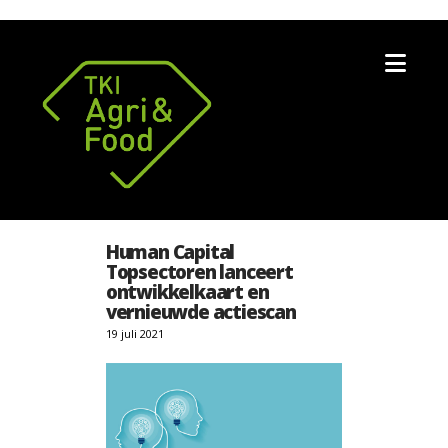
Nav
Human Capital
Topsectoren lanceert
ontwikkelkaart en
vernieuwde actiescan
19 juli 2021