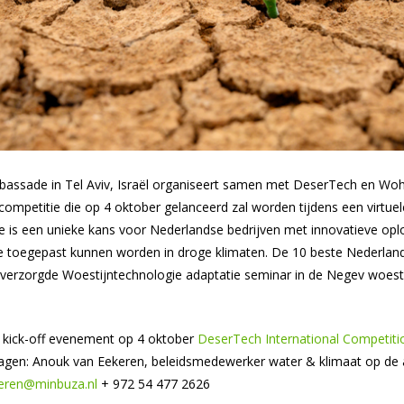
ssade in Tel Aviv, Israël organiseert samen met DeserTech en Wohl
mpetitie die op 4 oktober gelanceerd zal worden tijdens een virtuel
e is een unieke kans voor Nederlandse bedrijven met innovatieve opl
 toegepast kunnen worden in droge klimaten. De 10 beste Nederland
 verzorgde Woestijntechnologie adaptatie seminar in de Negev woestijn
et kick-off evenement op 4 oktober
DeserTech International Competiti
ragen: Anouk van Eekeren, beleidsmedewerker water & klimaat op de
eren@minbuza.nl
+ 972 54 477 2626