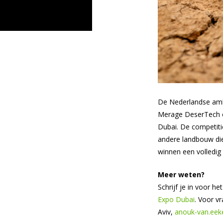
De Nederlandse amba
Merage DeserTech co
Dubai. De competiti
andere landbouw die
winnen een volledig
Meer weten?
Schrijf je in voor h
Expo Dubai
. Voor v
Aviv,
anouk-van.eek