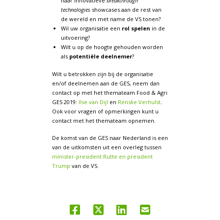
haar innovatieve
breakthrough
technologies
showcases aan de rest van
de wereld en met name de VS tonen?
Wil uw organisatie een
rol spelen
in de
uitvoering?
Wilt u op de hoogte gehouden worden
als
potentiële deelnemer
?
Wilt u betrokken zijn bij de organisatie
en/of deelnemen aan de GES, neem dan
contact op met het themateam Food & Agri
GES 2019:
Ilse van Dijl
en
Renske Verhulst
.
Ook voor vragen of opmerkingen kunt u
contact met het themateam opnemen.
De komst van de GES naar Nederland is een
van de uitkomsten uit een overleg tussen
minister-president Rutte en president
Trump
van de VS.