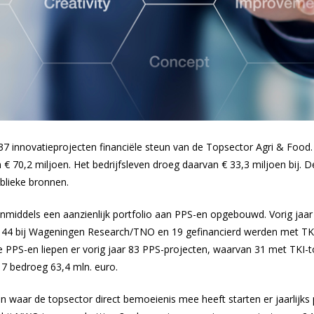
37 innovatieprojecten financiële steun van de Topsector Agri & Foo
 70,2 miljoen. Het bedrijfsleven droeg daarvan € 33,3 miljoen bij. D
blieke bronnen.
inmiddels een aanzienlijk portfolio aan PPS-en opgebouwd. Vorig jaar
 44 bij Wageningen Research/TNO en 19 gefinancierd werden met TKI-
e PPS-en liepen er vorig jaar 83 PPS-projecten, waarvan 31 met TKI-t
17 bedroeg 63,4 mln. euro.
n waar de topsector direct bemoeienis mee heeft starten er jaarlijk