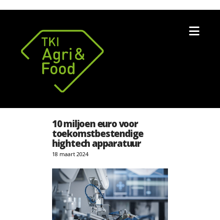
Nav
10 miljoen euro voor
toekomstbestendige
hightech apparatuur
18 maart 2024