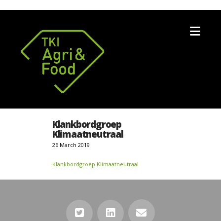
Nav
Klankbordgroep
Klimaatneutraal
26 March 2019
Klankbordgroep Klimaatneutraal