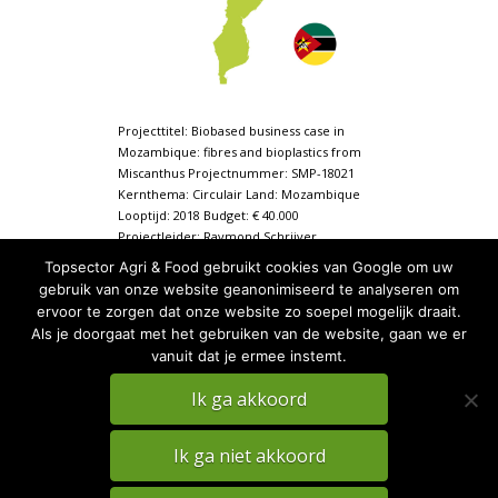
Projecttitel: Biobased business case in
Mozambique: fibres and bioplastics from
Miscanthus Projectnummer: SMP-18021
Kernthema: Circulair Land: Mozambique
Looptijd: 2018 Budget: € 40.000
Projectleider: Raymond Schrijver
Kennisinstelling: Wageningen University &
Topsector Agri & Food gebruikt cookies van Google om uw
Research Projectpartners: ECOMOZ LDA,
gebruik van onze website geanonimiseerd te analyseren om
ICCO, TruValu , NNRGy, …
ervoor te zorgen dat onze website zo soepel mogelijk draait.
Als je doorgaat met het gebruiken van de website, gaan we er
vanuit dat je ermee instemt.
Ik ga akkoord
Ik ga niet akkoord
PRIVACY
DISCLAIMER